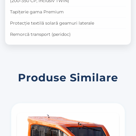
(200–350 CP, inclusiv TWIN)
Tapițerie gama Premium
Protecție textilă solară geamuri laterale
Remorcă transport (peridoc)
Produse Similare