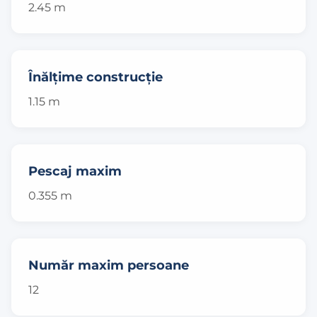
2.45 m
Înălțime construcție
1.15 m
Pescaj maxim
0.355 m
Număr maxim persoane
12