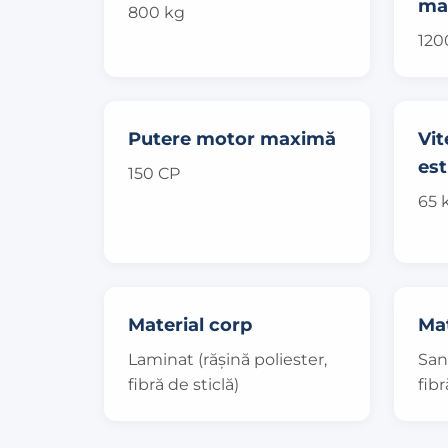
ma
800 kg
120
Putere motor maximă
Vi
es
150 CP
65 
Material corp
Mat
Laminat (rășină poliester,
San
fibră de sticlă)
fibr