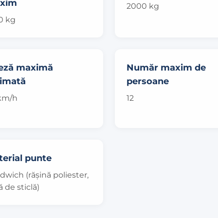
xim
2000 kg
0 kg
teză maximă
Număr maxim de
timată
persoane
km/h
12
erial punte
dwich (rășină poliester,
ă de sticlă)