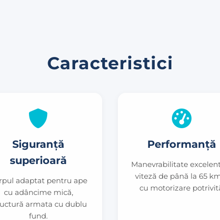
Caracteristici
Siguranță
Performanță
superioară
Manevrabilitate excelent
viteză de până la 65 k
rpul adaptat pentru ape
cu motorizare potrivit
cu adâncime mică,
ructură armata cu dublu
fund.