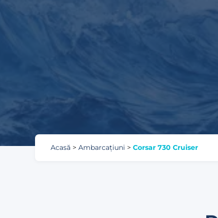
Acasă
>
Ambarcațiuni
>
Corsar 730 Cruiser