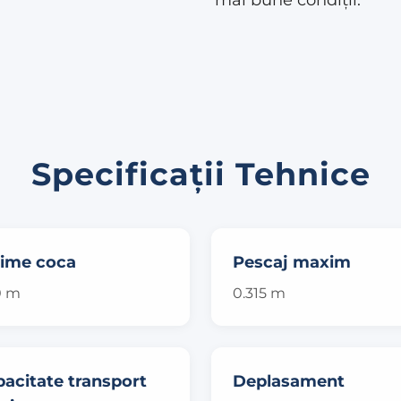
Specificații Tehnice
țime coca
Pescaj maxim
0 m
0.315 m
acitate transport
Deplasament