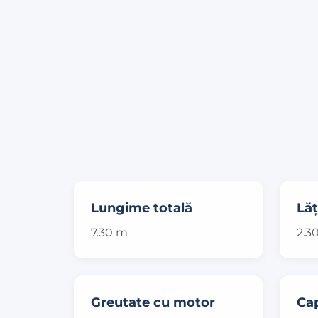
Lungime totală
Lă
7.30 m
2.3
Greutate cu motor
Cap