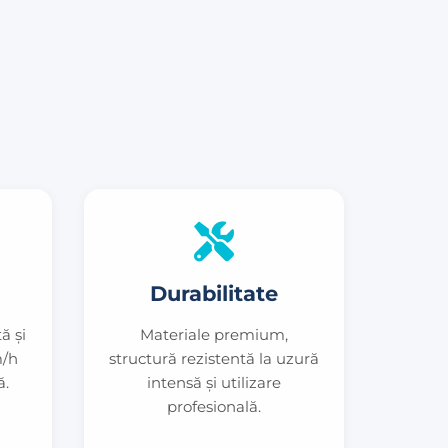
Durabilitate
ă și
Materiale premium,
m/h
structură rezistentă la uzură
ă.
intensă și utilizare
profesională.