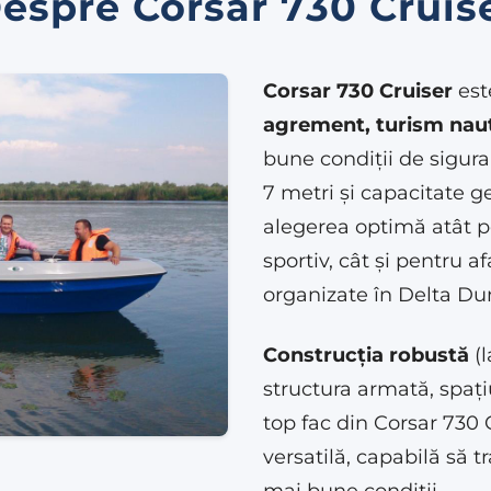
espre Corsar 730 Cruis
Corsar 730 Cruiser
est
agrement, turism naut
bune condiții de sigura
7 metri și capacitate 
alegerea optimă atât pe
sportiv, cât și pentru a
organizate în Delta Dun
Construcția robustă
(l
structura armată, spațiul
top fac din Corsar 730 C
versatilă, capabilă să 
mai bune condiții.